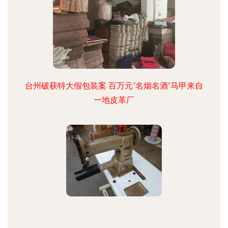
台州破获特大假包装案 百万元“名烟名酒”马甲来自
一地皮革厂