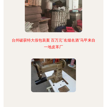
台州破获特大假包装案 百万元“名烟名酒”马甲来自
一地皮革厂