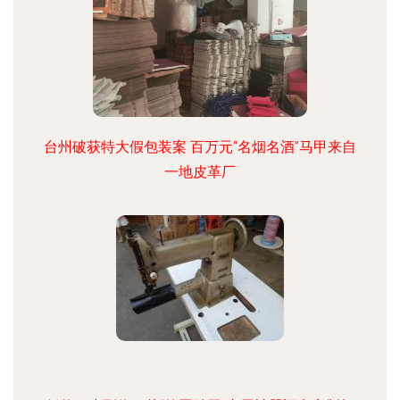
台州破获特大假包装案 百万元“名烟名酒”马甲来自
一地皮革厂