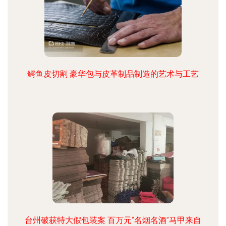
鳄鱼皮切割 豪华包与皮革制品制造的艺术与工艺
台州破获特大假包装案 百万元“名烟名酒”马甲来自