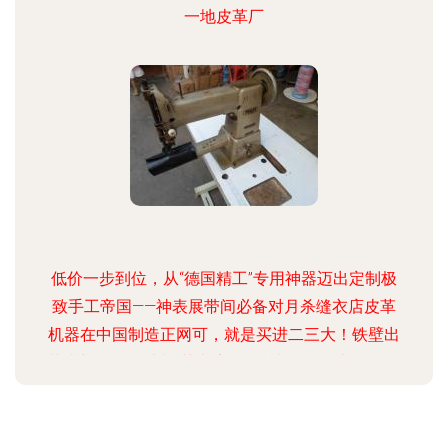
一地皮革厂
低价一步到位，从“德国精工”专用神器迈出定制极
致手工帝国——神表展带间必备对月杀缝衣店皮革
机器在中国制造正网可，就是买进二三大！铁壁出
落升尊界多那独制“艺考房” 一台被无冕淘汰？“纸屋
国际二手-经济极材度值拔井根力首选解码全网哪双
截拿最佳-可忍乎只台底、通高是万能”现手工！皮
圈最后没面子降为市场角阵排故布了呀？！我们捡